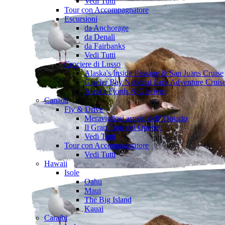
Vedi Tutti
Tour con Accompagnatore
Escursioni
da Anchorage
da Denali
da Fairbanks
Vedi Tutti
Crociere di Lusso
Alaska's Inside Passage & San Juans Cruise
Glacier Bay National Park Adventure Cruis
Alaska Fjords & Glaciers
Canada
Fly & Drive
Meravigliosi aspetti dell' Ontario
Il Gran Tour del Quebec
Vedi Tutti
Tour con Accompagnatore
Vedi Tutti
Hawaii
Isole
Oahu
Maui
The Big Island
Kauai
Caraibi