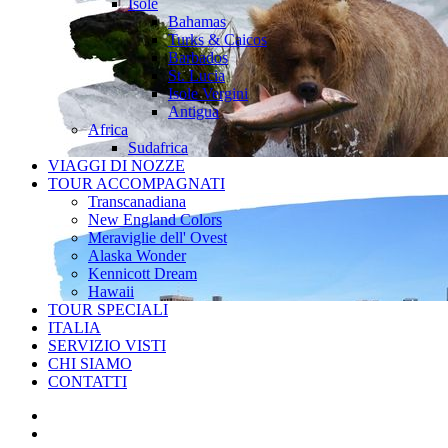
Isole
Bahamas
Turks & Caicos
Barbados
St. Lucia
Isole Vergini
Antigua
Africa
Sudafrica
VIAGGI DI NOZZE
TOUR ACCOMPAGNATI
Transcanadiana
New England Colors
Meraviglie dell' Ovest
Alaska Wonder
Kennicott Dream
Hawaii
TOUR SPECIALI
ITALIA
SERVIZIO VISTI
CHI SIAMO
CONTATTI