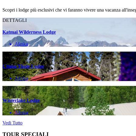
Scopri i lodge più esclusivi che vi faranno vivere una vacanza all'inse
DETTAGLI
Katmai Wilderness Lodge
Alaska
DETTAGLI
Ultima Thule Lodge
Alaska
DETTAGLI
Winterlake Lodge
Alaska
Vedi Tutto
TOUR SPECIALI