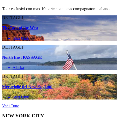
Tour esclusivi con max 10 partecipanti e accompagnatore italiano
DETTAGLI
The Best of the West
Stati Uniti
DETTAGLI
North East PASSAGE
Alaska
DETTAGLI
Meraviglie del New England
Stati Uniti
Vedi Tutto
NEW YORK CITY