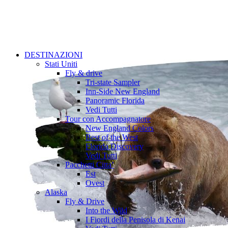
DESTINAZIONI
Stati Uniti
Fly & drive
Tri-state Sampler
Inn-Side New England
Panoramic Florida
Vedi Tutti
Tour con Accompagnatore
New England Colors
Best of the West
Florida Discovery
Vedi Tutti
Pacchetti Citta’
Est
Ovest
Alaska
Fly & Drive
Into the Wild
I Fiordi della Penisola di Kenai