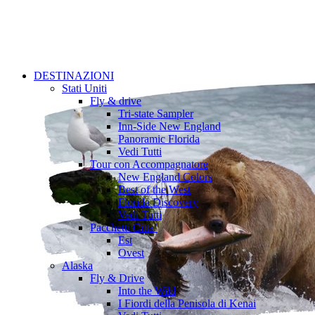
DESTINAZIONI
Stati Uniti
Fly & drive
Tri-state Sampler
Inn-Side New England
Panoramic Florida
Vedi Tutti
Tour con Accompagnatore
New England Colors
Best of the West
Florida Discovery
Vedi Tutti
Pacchetti Citta’
Est
Ovest
Alaska
Fly & Drive
Into the Wild
I Fiordi della Penisola di Kenai