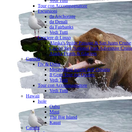
Vedi Tutti
Tour con Accompagnatore
Escursioni
da Anchorage
da Denali
da Fairbanks
Vedi Tutti
Crociere di Lusso
Alaska's Inside Passage & San Juans Cruise
Glacier Bay National Park Adventure Cruis
Alaska Fjords & Glaciers
Canada
Fly & Drive
Meravigliosi aspetti dell' Ontario
Il Gran Tour del Quebec
Vedi Tutti
Tour con Accompagnatore
Vedi Tutti
Hawaii
Isole
Oahu
Maui
The Big Island
Kauai
Caraibi