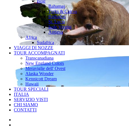
Isole
Bahamas
Turks & Caicos
Barbados
St. Lucia
Isole Vergini
Antigua
Africa
Sudafrica
VIAGGI DI NOZZE
TOUR ACCOMPAGNATI
Transcanadiana
New England Colors
Meraviglie dell' Ovest
Alaska Wonder
Kennicott Dream
Hawaii
TOUR SPECIALI
ITALIA
SERVIZIO VISTI
CHI SIAMO
CONTATTI