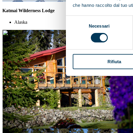
che hanno raccolto dal tuo uti
Katmai Wilderness Lodge
Selezione
Alaska
Necessari
del
consenso
Rifiuta