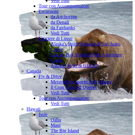
Vedi Tutti
Tour con Accompagnatore
Escursioni
da Anchorage
da Denali
da Fairbanks
Vedi Tutti
Crociere di Lusso
Alaska's Inside Passage & San Juans
Cruise
Glacier Bay National Park Adventure
Cruise
Alaska Fjords & Glaciers
Canada
Fly & Drive
Meravigliosi aspetti dell' Ontario
Il Gran Tour del Quebec
Vedi Tutti
Tour con Accompagnatore
Vedi Tutti
Hawaii
Isole
Oahu
Maui
The Big Island