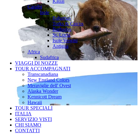
Kauai
Caraibi
Isole
Bahamas
Turks & Caicos
Barbados
St. Lucia
Isole Vergini
Antigua
Africa
Sudafrica
VIAGGI DI NOZZE
TOUR ACCOMPAGNATI
Transcanadiana
New England Colors
Meraviglie dell' Ovest
Alaska Wonder
Kennicott Dream
Hawaii
TOUR SPECIALI
ITALIA
SERVIZIO VISTI
CHI SIAMO
CONTATTI