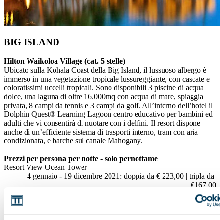
BIG ISLAND
Hilton Waikoloa Village (cat. 5 stelle)
Ubicato sulla Kohala Coast della Big Island, il lussuoso albergo è
immerso in una vegetazione tropicale lussureggiante, con cascate e
coloratissimi uccelli tropicali. Sono disponibili 3 piscine di acqua
dolce, una laguna di oltre 16.000mq con acqua di mare, spiaggia
privata, 8 campi da tennis e 3 campi da golf. All’interno dell’hotel il
Dolphin Quest® Learning Lagoon centro educativo per bambini ed
adulti che vi consentirà di nuotare con i delfini. Il resort dispone
anche di un’efficiente sistema di trasporti interno, tram con aria
condizionata, e barche sul canale Mahogany.
Prezzi per persona per notte - solo pernottame
Resort View Ocean Tower
4 gennaio - 19 dicembre 2021: doppia da € 223,00 | tripla da
€167,00
Resort fee obbligatorie $42.00/giorno a camera da pagare localmente