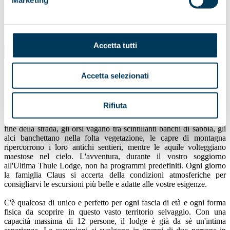
Marketing
Accetta tutti
Ultima Thule Lodge
Il paradiso giace nella profondità della natura selvaggia dell'Alaska.
Accetta selezionati
Immerso nella natura, a 100 miglia da strade asfaltate, scoprirete un
lodge immerso nel lusso e incentrato sull'avventura. Wrangell-St.
Rifiuta
Elias National Park è parte della più grande massa di terra protetta
sulla terra. Qui, nel cuore della natura selvaggia, a cento miglia dalla
fine della strada, gli orsi vagano tra scintillanti banchi di sabbia, gli
alci banchettano nella folta vegetazione, le capre di montagna
ripercorrono i loro antichi sentieri, mentre le aquile volteggiano
maestose nel cielo. L'avventura, durante il vostro soggiorno
all'Ultima Thule Lodge, non ha programmi predefiniti. Ogni giorno
la famiglia Claus si accerta della condizioni atmosferiche per
consigliarvi le escursioni più belle e adatte alle vostre esigenze.
C'è qualcosa di unico e perfetto per ogni fascia di età e ogni forma
fisica da scoprire in questo vasto territorio selvaggio. Con una
capacità massima di 12 persone, il lodge è già da sè un'intima