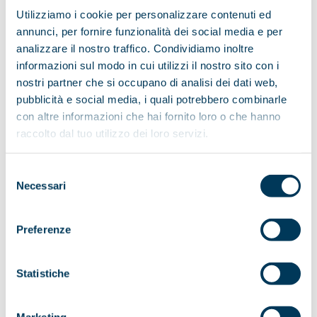
Kauai
Utilizziamo i cookie per personalizzare contenuti ed
Caraibi
Isole
annunci, per fornire funzionalità dei social media e per
Bahamas
analizzare il nostro traffico. Condividiamo inoltre
Turks & Caicos
informazioni sul modo in cui utilizzi il nostro sito con i
Barbados
St. Lucia
nostri partner che si occupano di analisi dei dati web,
Isole Vergini
pubblicità e social media, i quali potrebbero combinarle
Antigua
con altre informazioni che hai fornito loro o che hanno
Africa
Sudafrica
raccolto dal tuo utilizzo dei loro servizi.
VIAGGI DI NOZZE
TOUR ACCOMPAGNATI
Transcanadiana
Selezione
New England Colors
Necessari
del
Meraviglie dell' Ovest
consenso
Alaska Wonder
Kennicott Dream
Preferenze
Hawaii
TOUR SPECIALI
ITALIA
SERVIZIO VISTI
Statistiche
CHI SIAMO
CONTATTI