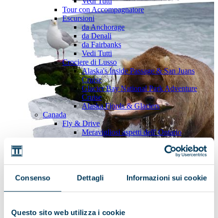
Vedi Tutti
Tour con Accompagnatore
Escursioni
da Anchorage
da Denali
da Fairbanks
Vedi Tutti
Crociere di Lusso
Alaska's Inside Passage & San Juans
Cruise
Glacier Bay National Park Adventure
Cruise
Alaska Fjords & Glaciers
Canada
Fly & Drive
Meravigliosi aspetti dell' Ontario
Il Gran Tour del Quebec
Vedi Tutti
Tour con Accompagnatore
Vedi Tutti
Hawaii
Consenso
Dettagli
Informazioni sui cookie
Isole
Oahu
Maui
The Big Island
Questo sito web utilizza i cookie