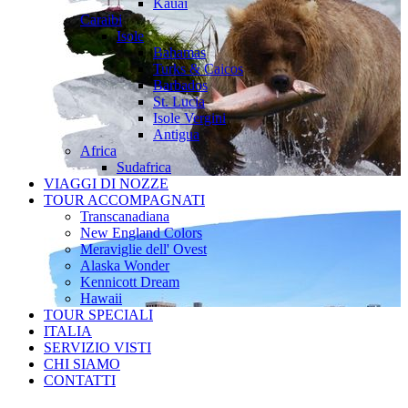
Kauai
Caraibi
Isole
Bahamas
Turks & Caicos
Barbados
St. Lucia
Isole Vergini
Antigua
Africa
Sudafrica
VIAGGI DI NOZZE
TOUR ACCOMPAGNATI
Transcanadiana
New England Colors
Meraviglie dell' Ovest
Alaska Wonder
Kennicott Dream
Hawaii
TOUR SPECIALI
ITALIA
SERVIZIO VISTI
CHI SIAMO
CONTATTI