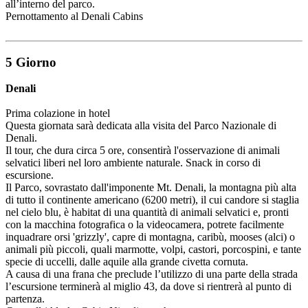
all’interno del parco.
Pernottamento al Denali Cabins
5 Giorno
Denali
Prima colazione in hotel
Questa giornata sarà dedicata alla visita del Parco Nazionale di
Denali.
Il tour, che dura circa 5 ore, consentirà l'osservazione di animali
selvatici liberi nel loro ambiente naturale. Snack in corso di
escursione.
Il Parco, sovrastato dall'imponente Mt. Denali, la montagna più alta
di tutto il continente americano (6200 metri), il cui candore si staglia
nel cielo blu, è habitat di una quantità di animali selvatici e, pronti
con la macchina fotografica o la videocamera, potrete facilmente
inquadrare orsi 'grizzly', capre di montagna, caribù, mooses (alci) o
animali più piccoli, quali marmotte, volpi, castori, porcospini, e tante
specie di uccelli, dalle aquile alla grande civetta cornuta.
A causa di una frana che preclude l’utilizzo di una parte della strada
l’escursione terminerà al miglio 43, da dove si rientrerà al punto di
partenza.