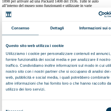
1898 per arrivare ad una Packard 1408 del 1936. Tutte le auto
all’interno del museo sono funzionanti e utilizzate in varie
manifestazioni (tempo atmosferico permettendo). *
Continuiamo il nostro tour provando il brivido di setacciare la terra
per trovare l’oro, cosi’ come il nostro connazionale, Felice Pedroni
fece proprio qui a Fairbanks, contribuendo alla nascita di questa
cittadina.
Consenso
Dettagli
Informazioni sui 
Trasferimento alle Gold Daughters per provare , con la famosa
padella, a setacciare la terra in cerca di questo prezioso minerale. *
Proseguiremo verso Chena Hot Springs, famosa per le sue sorgenti
Questo sito web utilizza i cookie
termali, dove soggiorneremo e ci sarà la possibilità di fare un bagno
nelle sue piscine.
Utilizziamo i cookie per personalizzare contenuti ed annunci,
Pernottamento al Chena Hot Springs Resort
fornire funzionalità dei social media e per analizzare il nostro
*L’ordine delle visite potrebbe essere diverso da quanto indicato
traffico. Condividiamo inoltre informazioni sul modo in cui utili
nostro sito con i nostri partner che si occupano di analisi dei 
web, pubblicità e social media, i quali potrebbero combinarle
7 Giorno
altre informazioni che hai fornito loro o che hanno raccolto da
utilizzo dei loro servizi.
Fairbanks – Valdez
Prima colazione in hotel.
Di prima mattina, partenza da Fairbanks lungo la Old Richardson
Selezione
Trail South - che, originariamente, era soltanto un sentiero per i cani