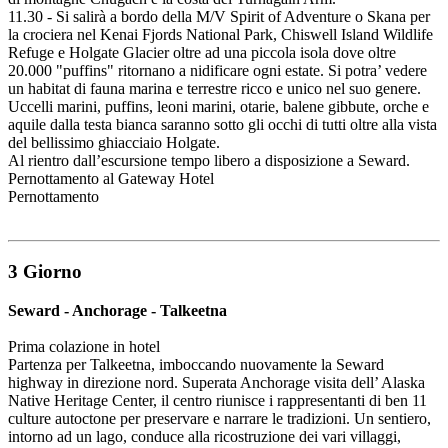
11.30 - Si salirà a bordo della M/V Spirit of Adventure o Skana per
la crociera nel Kenai Fjords National Park, Chiswell Island Wildlife
Refuge e Holgate Glacier oltre ad una piccola isola dove oltre
20.000 "puffins" ritornano a nidificare ogni estate. Si potra’ vedere
un habitat di fauna marina e terrestre ricco e unico nel suo genere.
Uccelli marini, puffins, leoni marini, otarie, balene gibbute, orche e
aquile dalla testa bianca saranno sotto gli occhi di tutti oltre alla vista
del bellissimo ghiacciaio Holgate.
Al rientro dall’escursione tempo libero a disposizione a Seward.
Pernottamento al Gateway Hotel
Pernottamento
3 Giorno
Seward - Anchorage - Talkeetna
Prima colazione in hotel
Partenza per Talkeetna, imboccando nuovamente la Seward
highway in direzione nord. Superata Anchorage visita dell’ Alaska
Native Heritage Center, il centro riunisce i rappresentanti di ben 11
culture autoctone per preservare e narrare le tradizioni. Un sentiero,
intorno ad un lago, conduce alla ricostruzione dei vari villaggi,