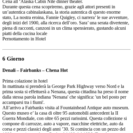
Cena all ‘Alaska Cabin Nite dinner theater.
Durante questa cena scopriremo, grazie agli attori presenti in
un’autentica cabinalaskana, la storia autentica di questo enorme
stato, La nostra eroina, Fannie Quigley, ci narrera’ le sue avventure,
degli inizi del 1900, alla ricerca dell’oro. Sara’ una serata divertente,
piena di racconti, canzoni in un clima spensierato, gustando alcuni
piatti della cucina locale
Pernottamento in Hotel
6 Giorno
Denali – Fairbanks – Chena Hot
Prima colazione in hotel
In mattinata si prenderà la George Park Highway verso Nord e la
prima sosta si effettuerà a Nenana, questa cittadina ha preso il nome
dalla stessa parola indiana 'Nenana' che significa: 'un bel posto per
accamparsi tra i fiumi'.
All’arrivo a Fairbanks visita al Fountainhead Antique auto museum.
Questo museo e’ la casa di oltre 95 automobili antecedent la II
Guerra Mondiale, con oltre 65 pezzi rarissimi. Questa collezione si
compone di carrozze, auto a vapore, macchine elettriche, auto da
corsa e pezzi classici degli anni ’30. Si comincia con un pezzo del