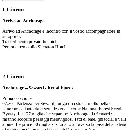
1 Giorno
Arrivo ad Anchorage
Arrivo ad Anchorage e incontro con il vostro accompagnatore in
aeroporto.
Trasferimento privato in hotel.
Pernottamento allo Sheraton Hotel
2 Giorno
Anchorage – Seward - Kenai Fjords
Prima colazione
07:30 - Partenza per Seward, lungo una strada molto bella e
panoramica tanto da essere designata come National Forest Scenic
Byway. Le 127 miglia che separano Anchorage da Seward vi
faranno scoprire paesaggi meravigliosi, fatti di baie, ghiacciai e valli
alpine. Le prime 50 miglia si snodano attraverso la base della catena
di montagne Chugach e la costa del Turnagain Arm.