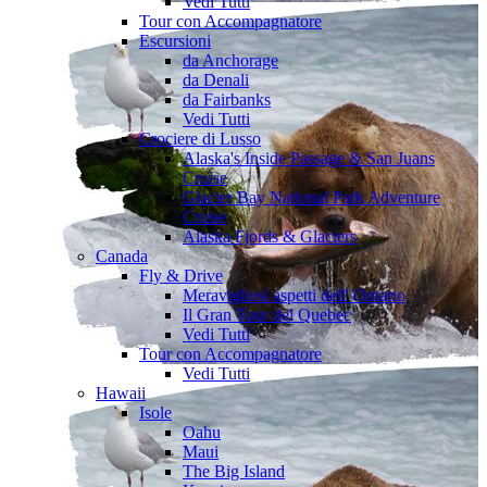
Vedi Tutti
Tour con Accompagnatore
Escursioni
da Anchorage
da Denali
da Fairbanks
Vedi Tutti
Crociere di Lusso
Alaska's Inside Passage & San Juans
Cruise
Glacier Bay National Park Adventure
Cruise
Alaska Fjords & Glaciers
Canada
Fly & Drive
Meravigliosi aspetti dell' Ontario
Il Gran Tour del Quebec
Vedi Tutti
Tour con Accompagnatore
Vedi Tutti
Hawaii
Isole
Oahu
Maui
The Big Island