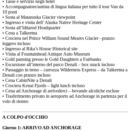
• Tasse e servizio negli hotel
• Accompagnatore/autista di lingua italiana per tutto il tour Van da
10 posti
• Sosta al Matanuska Glacier viewpoint
• Ingresso e visita dell’ Alaska Native Heritage Center
• Sosta all’Iditarod Headquarter
• Cena a Talkeetna
• Crociera nel Prince William Sound Meares Glacier –pranzo
leggero incluso
• Ingresso al Rika’s House Historical site
• Visita al Fountainhead Antique Auto Museum
• Gold panning presso le Gold Daughters a Fairbanks
• Escursione all’interno del parco Denali – box snack incluso
• Passaggio in treno – carrozza Wilderness Express – da Talkeetna a
Denali con pranzo incluso
• Cena CabinNite a Denali
• Crociera Kenai Fjords – light lunch incluso
• Cena ad Anchorage di arrivederci – bevande alcoliche escluse
• Trasferimento privato in aeroporto ad Anchorage in partenza per il
volo di rientro
A COLPO d'OCCHIO
Giorno 1: ARRIVO AD ANCHORAGE