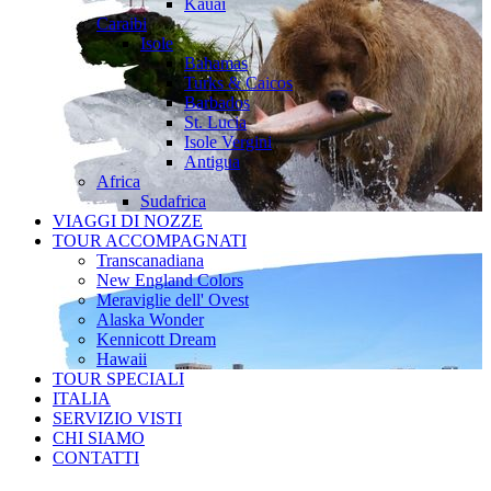
Kauai
Caraibi
Isole
Bahamas
Turks & Caicos
Barbados
St. Lucia
Isole Vergini
Antigua
Africa
Sudafrica
VIAGGI DI NOZZE
TOUR ACCOMPAGNATI
Transcanadiana
New England Colors
Meraviglie dell' Ovest
Alaska Wonder
Kennicott Dream
Hawaii
TOUR SPECIALI
ITALIA
SERVIZIO VISTI
CHI SIAMO
CONTATTI