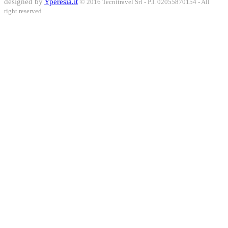
designed by
Yperesia.it
© 2016 Tecnitravel Srl - P.I. 02055870154 - All
right reserved