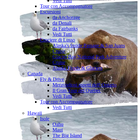
Vedi Tutti
Tour con Accompagnatore
Escursioni
da Anchorage
da Denali
da Fairbanks
Vedi Tutti
Crociere di Lusso
Alaska's Inside Passage & San Juans
Cruise
Glacier Bay National Park Adventure
Cruise
Alaska Fjords & Glaciers
Canada
Fly & Drive
Meravigliosi aspetti dell' Ontario
Il Gran Tour del Quebec
Vedi Tutti
Tour con Accompagnatore
Vedi Tutti
Hawaii
Isole
Oahu
Maui
The Big Island