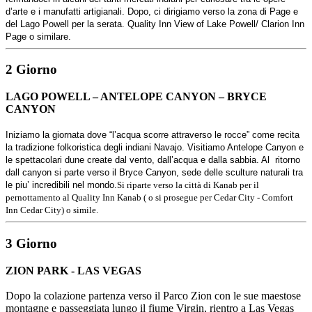
d’arte e i manufatti artigianali. Dopo, ci dirigiamo verso la zona di Page e
del Lago Powell per la serata. Quality Inn View of Lake Powell/ Clarion Inn
Page o similare.
2 Giorno
LAGO POWELL – ANTELOPE CANYON
–
BRYCE
CANYON
Iniziamo la giornata dove “l’acqua scorre attraverso le rocce” come recita
la tradizione folkoristica degli indiani Navajo. Visitiamo Antelope Canyon e
le spettacolari dune create dal vento, dall’acqua e dalla sabbia. Al ritorno
dall canyon si parte verso il Bryce Canyon, sede delle sculture naturali tra
le piu’ incredibili nel mondo.
Si riparte verso la città di Kanab per il
pernottamento al Quality Inn Kanab ( o si prosegue per Cedar City - Comfort
Inn Cedar City) o simile.
3 Giorno
ZION PARK - LAS VEGAS
Dopo la colazione partenza verso il Parco Zion con le sue maestose
montagne e passeggiata lungo il fiume Virgin, rientro a Las Vegas